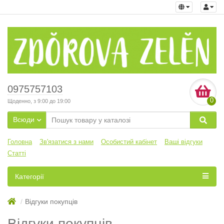
0975757103
0
Щоденно, з 9:00 до 19:00
Всюди
Головна
Зв'язатися з нами
Особистий кабінет
Ваші відгуки
Статті
Категорії
Відгуки покупців
Відгуки покупців