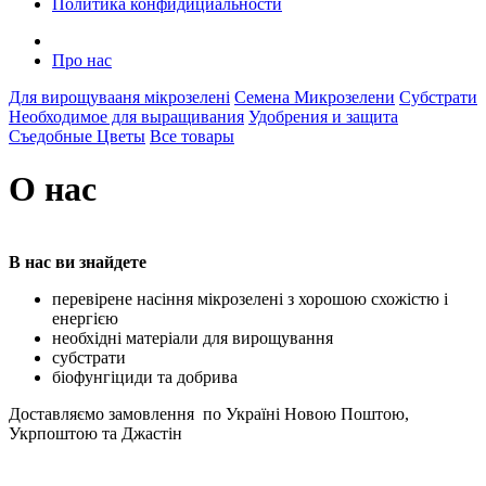
Политика конфидициальности
Про нас
Для вирощувааня мікрозелені
Семена Микрозелени
Субстрати
Необходимое для выращивания
Удобрения и защита
Съедобные Цветы
Все товары
О нас
В нас ви знайдете
перевірене насіння мікрозелені з хорошою схожістю і
енергією
необхідні матеріали для вирощування
субстрати
біофунгіциди та добрива
Доставляємо замовлення по Україні Новою Поштою,
Укрпоштою та Джастін