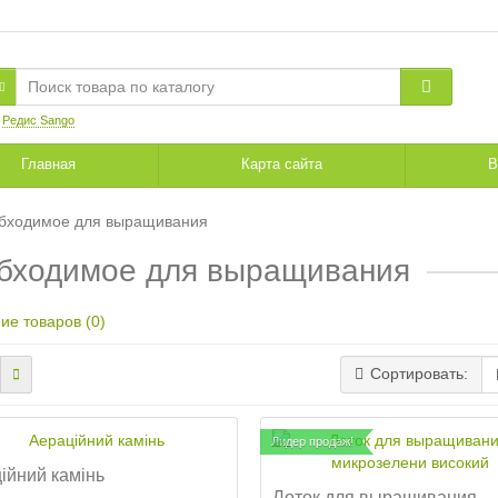
:
Редис Sango
Главная
Карта сайта
В
бходимое для выращивания
бходимое для выращивания
ие товаров (0)
Сортировать:
Лидер продаж!
ійний камінь
Лоток для выращивания