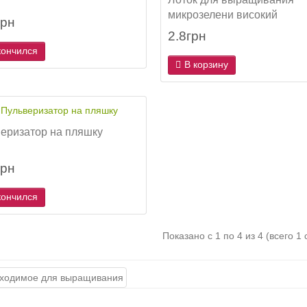
микрозелени високий
грн
2.8грн
кончился
В корзину
еризатор на пляшку
грн
кончился
Показано с 1 по 4 из 4 (всего 1
ійний камінь бочонок 4см
Кислица Iron Cross
грн
9.0грн