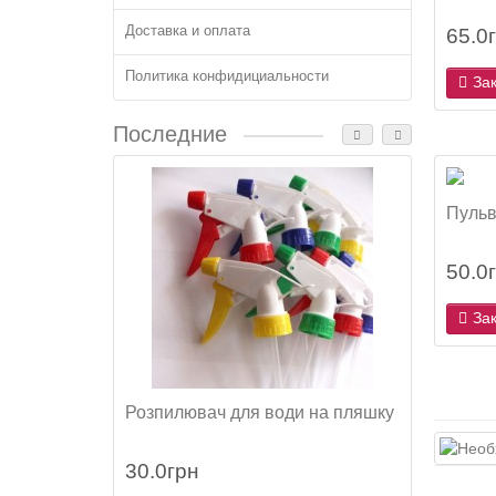
Доставка и оплата
65.0
Политика конфидициальности
За
Последние
Пульв
50.0
За
Розпилювач для води на пляшку
Аерац
30.0грн
30.0