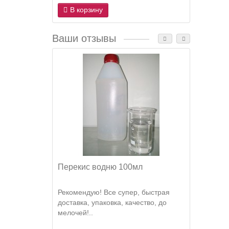
В корзину
В 
Ваши отзывы
Перекис водню 100мл
Горох
Рекомендую! Все супер, быстрая
Все су
доставка, упаковка, качество, до
Рекоме
мелочей!..