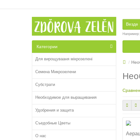
Везде
Например
Категории
Для вирощувааня мікрозелені
Нео
Семена Микрозелени
Нео
Субстрати
Сравнен
Необходимое для выращивания
Удобрения и защита
Съедобные Цветы
Аерац
О нас