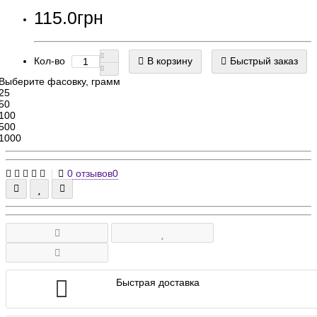
115.0грн
Кол-во
В корзину
Быстрый заказ
Выберите фасовку, грамм
25
50
100
500
1000
0 отзывов
0
Быстрая доставка