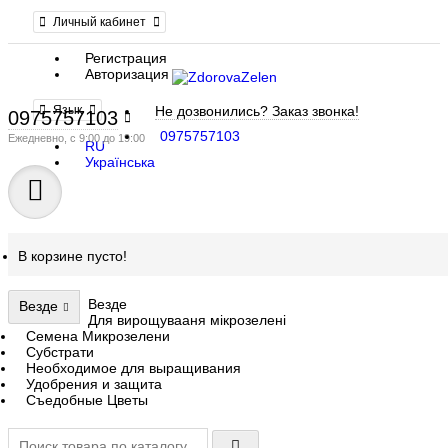
Личный кабинет
Регистрация
Авторизация
Язык
Не дозвонились?
Заказ звонка!
0975757103
0975757103
Ежедневно, с 9:00 до 19:00
RU
Українська
В корзине пусто!
Везде
Везде
Для вирощувааня мікрозелені
Семена Микрозелени
Субстрати
Необходимое для выращивания
Удобрения и защита
Съедобные Цветы