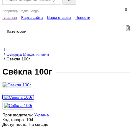
0
Например:
Редис Sango
Главная
Карта сайта
Ваши отзывы
Новости
Категории
Лидер продаж!
Семена Микрозелени
Свёкла 100г
Свёкла 100г
Производитель:
Україна
Код товара:
104
Доступность: На складе