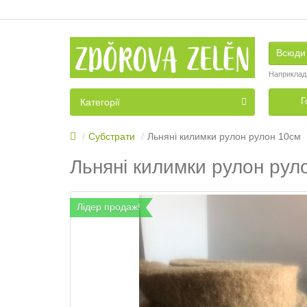
Всюди
Наприклад
Г
Категорії
Субстрати
Льняні килимки рулон рулон 10см
Льняні килимки рулон рул
Лідер продаж!