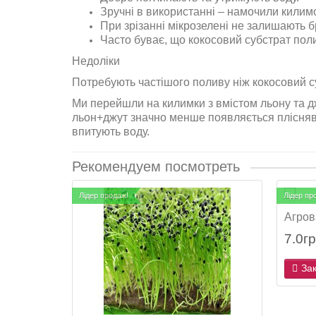
Зручні в використанні – намочили килимо
При зрізанні мікрозелені не залишають б
Часто буває, що кокосовий субстрат пол
Недоліки
Потребують частішого поливу ніж кокосовий с
Ми перейшли на килимки з вмістом льону та дж
льон+джут значно менше появляється пліснява
впитують воду.
Рекомендуем посмотреть
Лідер продаж!
Лідер пр
Агров
7.0г
Зак