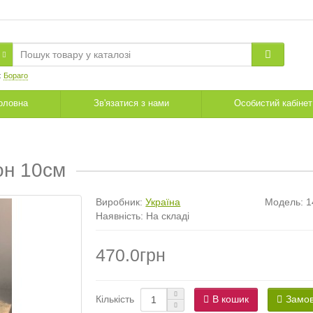
:
Бораго
оловна
Зв'язатися з нами
Особистий кабінет
он 10см
Виробник:
Україна
Модель:
1
Наявність: На складі
470.0грн
В кошик
Замов
Кількість