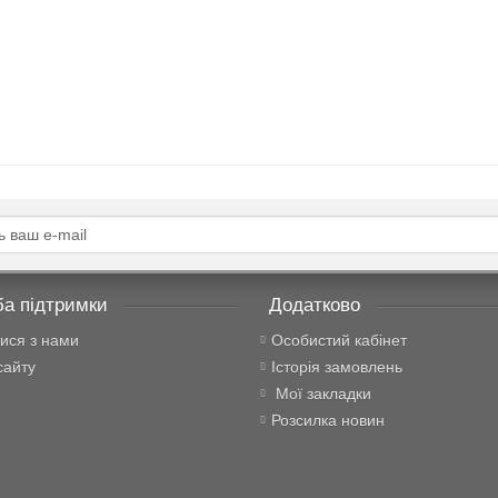
а підтримки
Додатково
тися з нами
Особистий кабінет
сайту
Історія замовлень
Мої закладки
Розсилка новин