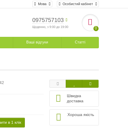
Мова
Особистий кабінет
0975757103
Щоденно, з 9:00 до 19:00
0
Ваші відгуки
Статті
42
Швидка
доставка
Хороша якість
ити в 1 клік