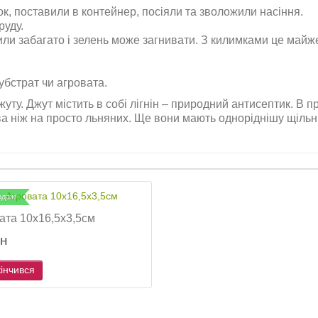
к, поставили в контейнер, посіяли та зволожили насіння.
руду.
или забагато і зелень може загнивати. З килимками це май
убстрат чи агровата.
уту. Джут містить в собі лігнін – природний антисептик. В 
 ніж на просто льняних. Ще вони мають одноріднішу щільніс
одаж!
ата 10х16,5х3,5см
рн
інчився