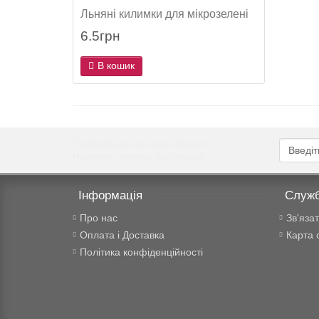
Льняні килимки для мікрозелені
6.5грн
В кошик
Підпишіться на наші новини!
Новинки, знижки, пропозиції!
Інформація
Служб
Про нас
Зв'яза
Оплата і Доставка
Карта 
Політика конфіденційності